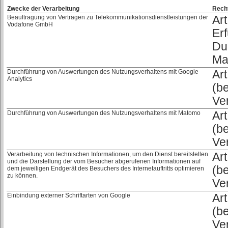
Zwecke der Verarbeitung
Rech
Beauftragung von Verträgen zu Telekommunikationsdienstleistungen der
Art
Vodafone GmbH
Erf
Du
Ma
Durchführung von Auswertungen des Nutzungsverhaltens mit Google
Art
Analytics
(b
Ve
Durchführung von Auswertungen des Nutzungsverhaltens mit Matomo
Art
(b
Ve
Verarbeitung von technischen Informationen, um den Dienst bereitstellen
Art
und die Darstellung der vom Besucher abgerufenen Informationen auf
(b
dem jeweiligen Endgerät des Besuchers des Internetauftritts optimieren
zu können.
Ve
Einbindung externer Schriftarten von Google
Art
(b
Ve