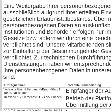
Eine Weitergabe Ihrer personenbezogenen 
ausschließlich aufgrund Ihrer erteilten Ein
gesetzlichen Erlaubnistatbestands. Übermi
personenbezogenen Daten an auskunftsber
Institutionen und Behörden erfolgen nur 
Gesetze bzw. sofern wir durch eine geric
verpflichtet sind. Unsere Mitarbeitenden 
zur Einhaltung der Bestimmungen der Ge
verpflichtet. Zur technischen Durchführung
Dienstleistungen haben wir entsprechend
Ihre personenbezogenen Daten in unserem
sind:
Auftragnehmer
Erbrachte Dienstleistung
Vodafone GmbH, Ferdinand-Braun-Platz 1,
Empfänger der Au
40549 Düsseldorf
TK-World AG, Siemensstr. 1, 74722 Buchen
Betrieb der Plattf
Übermittlung der 
ACP IT Solutions AG, Werftstraße 20, 30163